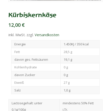
Kürbiskernkäse
12,00
€
inkl. MwSt.
zzgl.
Versandkosten
Energie
1.450KJ / 350 kcal
Fett
28,5 g
davon ges. Fettsäuren
19,1 g
Kohlenhydrate
0 g
davon Zucker
0 g
Eiweiß
27 g
Salz
1,0 g
Lactosegehalt: unter
mindestens 50% Fett
0,1g/100g
i.Tr.