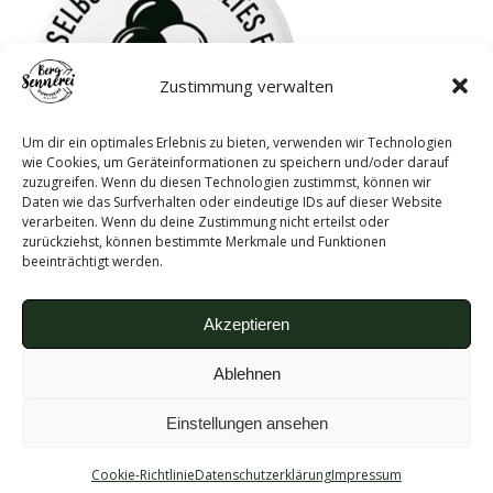
Zustimmung verwalten
Um dir ein optimales Erlebnis zu bieten, verwenden wir Technologien
wie Cookies, um Geräteinformationen zu speichern und/oder darauf
zuzugreifen. Wenn du diesen Technologien zustimmst, können wir
Daten wie das Surfverhalten oder eindeutige IDs auf dieser Website
verarbeiten. Wenn du deine Zustimmung nicht erteilst oder
zurückziehst, können bestimmte Merkmale und Funktionen
beeinträchtigt werden.
Akzeptieren
GUNZESRIEDER KÄSEREI |
IMPRESSUM
|
DATENSCHUTZ
|
COOKIE
EINSTELLUNGEN
| REALISIERUNG:
INTERNETSERVICE ALLGÄU
Ablehnen
Einstellungen ansehen
Cookie-Richtlinie
Datenschutzerklärung
Impressum
Vertrag widerrufen