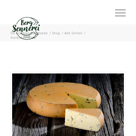
Du bist hier:
Startseite
/
Shop
/
Alle Sorten
/
Kürbiskernkäse