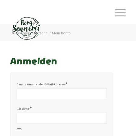
Du bist hier:
Startseite
/
Mein Konto
Anmelden
*
Benutzername oder E-Mail-Adresse
*
Passwort